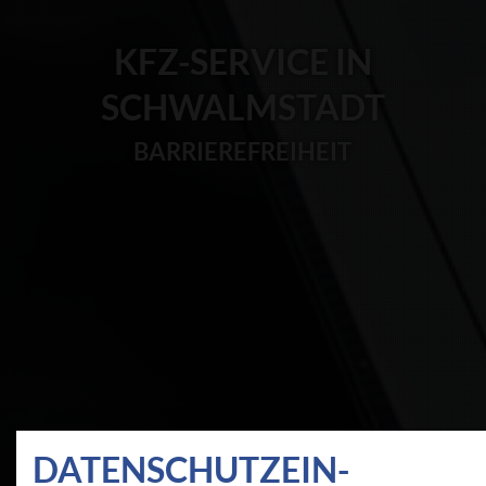
KFZ-SERVICE IN
SCHWALMSTADT
BARRIEREFREIHEIT
DATEN­SCHUTZ­EIN­