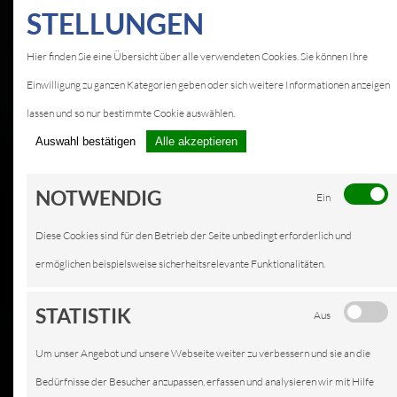
STELLUNGEN
Hier finden Sie eine Übersicht über alle verwendeten Cookies. Sie können Ihre
Einwilligung zu ganzen Kategorien geben oder sich weitere Informationen anzeigen
lassen und so nur bestimmte Cookie auswählen.
Auswahl bestätigen
Alle akzeptieren
NOTWENDIG
Ein
Diese Cookies sind für den Betrieb der Seite unbedingt erforderlich und
ermöglichen beispielsweise sicherheitsrelevante Funktionalitäten.
STATISTIK
Aus
Um unser Angebot und unsere Webseite weiter zu verbessern und sie an die
Bedürfnisse der Besucher anzupassen, erfassen und analysieren wir mit Hilfe